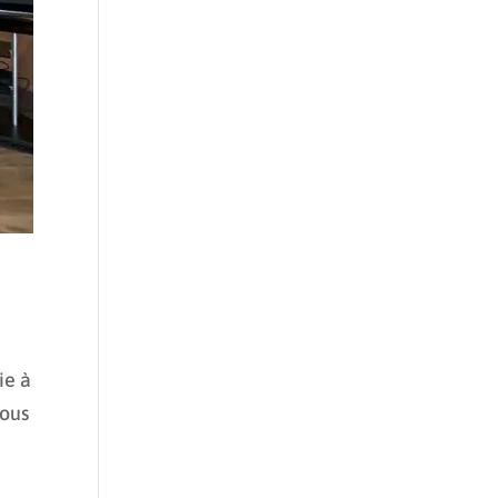
ie à
nous