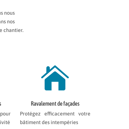
us nous
ans nos
e chantier.

s
Ravalement de façades
 pour
Protégez efficacement votre
ivité
bâtiment des intempéries