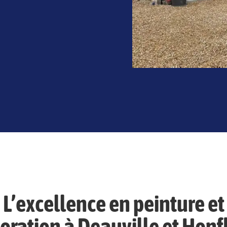
Entreprise de peinture à Deauville et Honfleur
L’excellence en peinture et
oration à Deauville et Honf