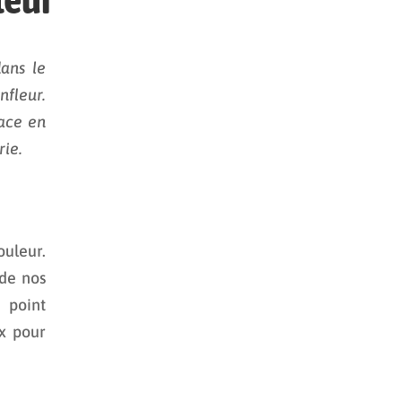
ans le
nfleur.
ace en
rie.
ouleur.
 de nos
 point
ux pour