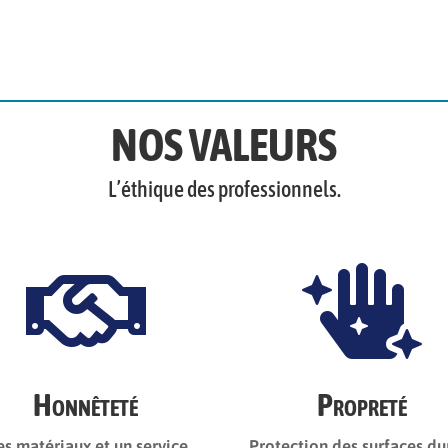
NOS VALEURS
L’éthique des professionnels.


Honnêteté
Propreté
s matériaux et un service
Protection des surfaces du