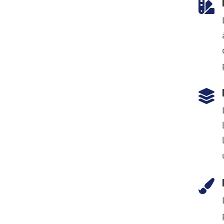


