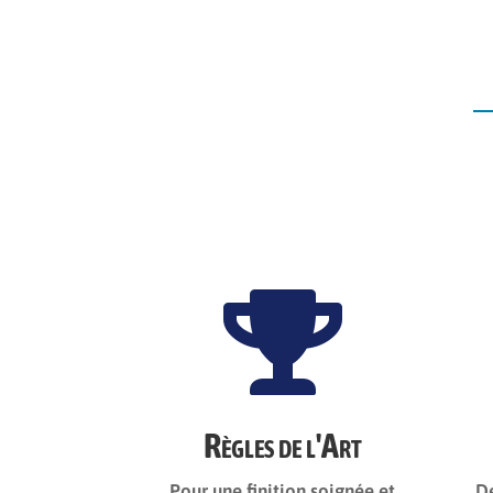

Règles de l'Art
Pour une finition soignée et
De