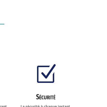
Z
Sécurité
rant
La sécurité à chaque instant.