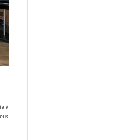
ie à
nous