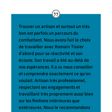
Trouver un artisan et surtout un très
bon est parfois un parcours du
combattant. Nous avons fait le choix
de travailler avec Romain Tissier
d’abord pour sa réactivité et son
écoute. Son travail a été au-delà de
nos espérances. Il a su nous conseiller
et comprendre exactement ce qu’on
voulait. Artisan très professionnel,
respectant ses engagements et
travaillant très proprement aussi bien
sur les finitions intérieures que
extérieures. Nous le recommandons