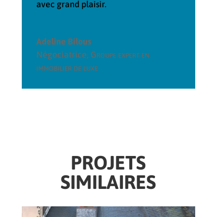
avec grand plaisir.
Adeline Bilous
Négociatrice
,
Groupe expert en
immobilier de luxe
PROJETS
SIMILAIRES