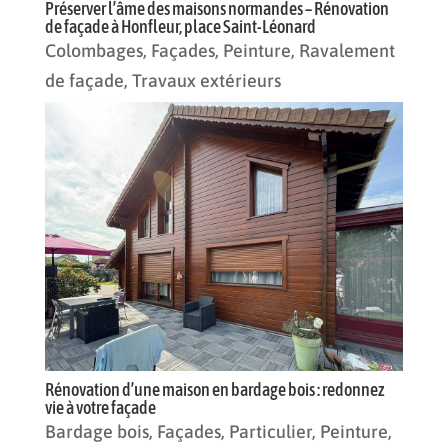
Préserver l’âme des maisons normandes – Rénovation
de façade à Honfleur, place Saint-Léonard
Colombages
,
Façades
,
Peinture
,
Ravalement
de façade
,
Travaux extérieurs
Rénovation d’une maison en bardage bois : redonnez
vie à votre façade
Bardage bois
,
Façades
,
Particulier
,
Peinture
,