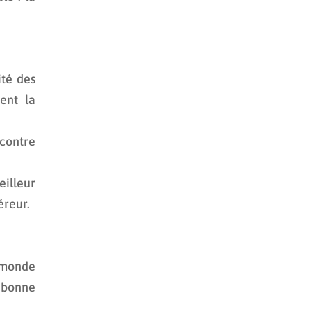
ité des
ent la
 contre
eilleur
éreur.
e monde
 bonne