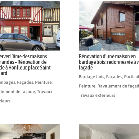
erver l’âme des maisons
Rénovation d’une maison en
andes – Rénovation de
bardage bois : redonnez vie à v
de à Honfleur, place Saint-
façade
nard
Bardage bois
,
Façades
,
Particul
ombages
,
Façades
,
Peinture
,
Peinture
,
Ravalement de faça
lement de façade
,
Travaux
Travaux extérieurs
rieurs