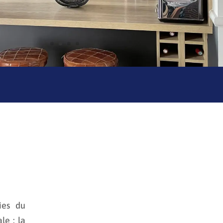
ies du
le : la