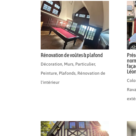
Rénovation de voûtes & plafond
Prés
norm
Décoration
,
Murs
,
Particulier
,
faça
Léo
Peinture
,
Plafonds
,
Rénovation de
Col
l'intérieur
Rava
exté