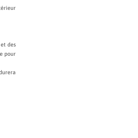
érieur
 et des
re pour
 durera